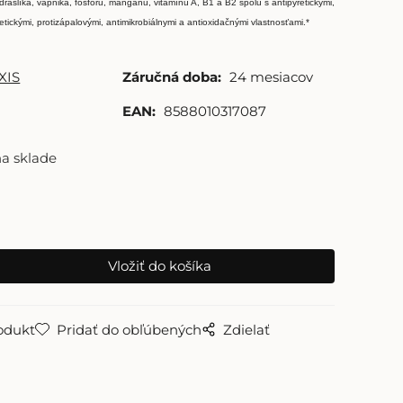
 draslíka, vápnika, fosforu, mangánu, vitamínu A, B1 a B2 spolu s antipyretickými,
betickými, protizápalovými, antimikrobiálnymi a antioxidačnými vlastnosťami.*
XIS
Záručná doba:
24 mesiacov
EAN:
8588010317087
na sklade
odukt
Pridať do obľúbených
Zdielať