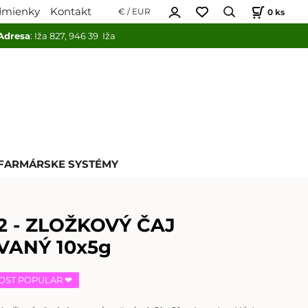
dmienky
Kontakt
0
ks
€ / EUR
Adresa
: Iža 827, 946 39 Iža
FARMÁRSKE SYSTÉMY
2 - ZLOŽKOVÝ ČAJ
VANÝ 10x5g
OST POPULAR ❤