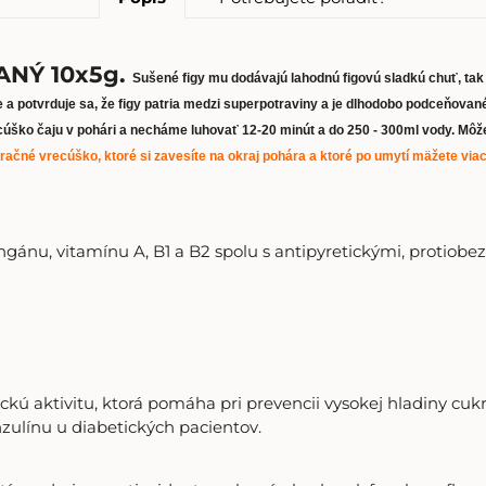
ANÝ 10x5g.
Sušené figy mu dodávajú lahodnú figovú sladkú chuť, tak t
 a potvrduje sa, že figy patria medzi superpotraviny a je dlhodobo podceňovan
ko čaju v pohári a necháme luhovať 12-20 minút a do 250 - 300ml vody. Môže b
ltračné vrecúško, ktoré si zavesíte na okraj pohára a ktoré po umytí mäžete viac
mangánu, vitamínu A, B1 a B2 spolu s antipyretickými, protiobe
ckú aktivitu, ktorá pomáha pri prevencii vysokej hladiny cuk
nzulínu u diabetických pacientov.