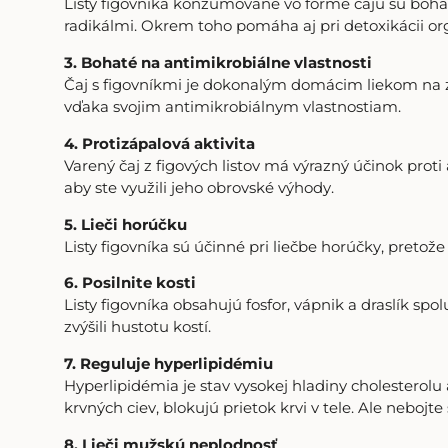
Listy figovníka konzumované vo forme čaju sú bohat
radikálmi. Okrem toho pomáha aj pri detoxikácii or
3. Bohaté na antimikrobiálne vlastnosti
Čaj s figovníkmi je dokonalým domácim liekom na z
vďaka svojim antimikrobiálnym vlastnostiam.
4. Protizápalová aktivita
Varený čaj z figových listov má výrazný účinok pro
aby ste využili jeho obrovské výhody.
5. Lieči horúčku
Listy figovníka sú účinné pri liečbe horúčky, pretože
6. Posilnite kosti
Listy figovníka obsahujú fosfor, vápnik a draslík spo
zvýšili hustotu kostí.
7. Reguluje hyperlipidémiu
Hyperlipidémia je stav vysokej hladiny cholesterolu
krvných ciev, blokujú prietok krvi v tele. Ale nebojte
8. Lieči mužskú neplodnosť