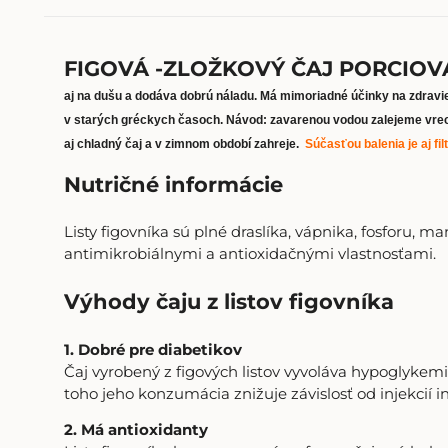
FIGOVÁ -ZLOŽKOVÝ ČAJ PORCIOV
aj na dušu a dodáva dobrú náladu. Má mimoriadné účinky na zdravie
v starých gréckych časoch. Návod: zavarenou vodou zalejeme vrecúš
aj chladný čaj a v zimnom období zahreje.
Súčasťou balenia je aj fi
Nutričné ​​informácie
Listy figovníka sú plné draslíka, vápnika, fosforu, 
antimikrobiálnymi a antioxidačnými vlastnosťami.
Výhody čaju z listov figovníka
1. Dobré pre diabetikov
Čaj vyrobený z figových listov vyvoláva hypoglykemi
toho jeho konzumácia znižuje závislosť od injekcií i
2. Má antioxidanty