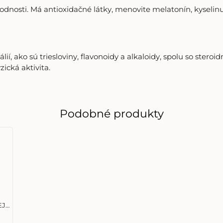
lodnosti. Má antioxidačné látky, menovite melatonín, kyseli
í, ako sú triesloviny, flavonoidy a alkaloidy, spolu so steroi
ická aktivita.
Podobné produkty
EJ