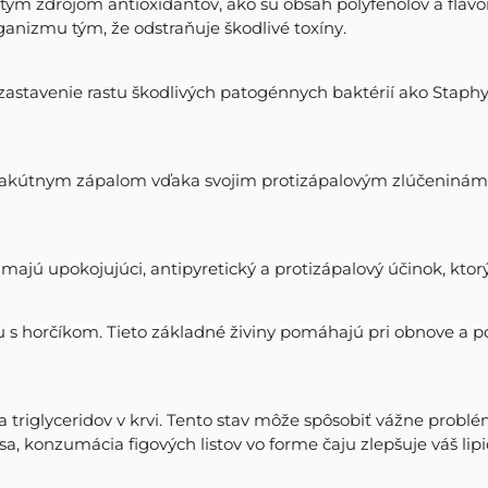
ým zdrojom antioxidantov, ako sú obsah polyfenolov a flavo
ganizmu tým, že odstraňuje škodlivé toxíny.
astavenie rastu škodlivých patogénnych baktérií ako Staphy
ti akútnym zápalom vďaka svojim protizápalovým zlúčeninám b
 majú upokojujúci, antipyretický a protizápalový účinok, ktorý
lu s horčíkom. Tieto základné živiny pomáhajú pri obnove a po
 a triglyceridov v krvi. Tento stav môže spôsobiť vážne probl
 sa, konzumácia figových listov vo forme čaju zlepšuje váš lip