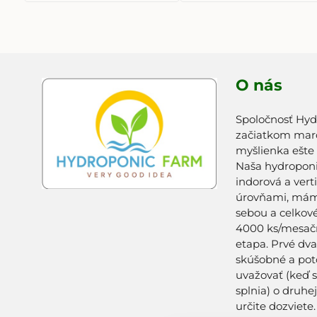
PLECHOVKE
O nás
Spoločnosť Hyd
začiatkom marc
myšlienka ešte
Naša hydroponi
indorová a vert
úrovňami, máme
sebou a celkov
4000 ks/mesačn
etapa. Prvé dv
skúšobné a po
uvažovať (keď 
splnia) o druhej
určite dozviete