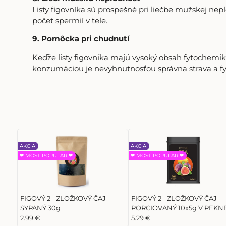
Listy figovníka sú prospešné pri liečbe mužskej nep
počet spermií v tele.
9. Pomôcka pri chudnutí
Keďže listy figovníka majú vysoký obsah fytochemikáli
konzumáciou je nevyhnutnosťou správna strava a fyz
AKCIA
AKCIA
❤ MOST POPULAR ❤
❤ MOST POPULAR ❤
FIGOVÝ 2 - ZLOŽKOVÝ ČAJ
FIGOVÝ 2 - ZLOŽKOVÝ ČAJ
SYPANÝ 30g
PORCIOVANÝ 10x5g V PEKN
ČIERNEJ PRAKTICKEJ
2.99 €
5.29 €