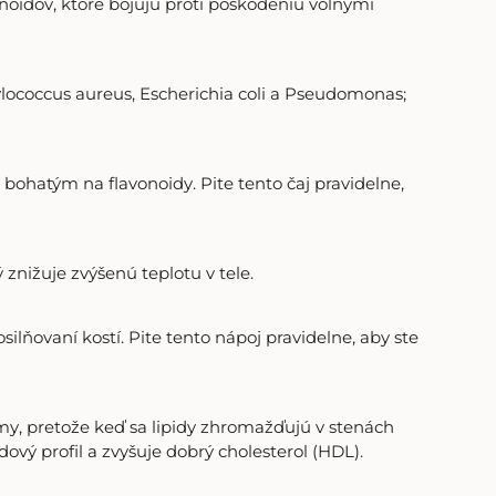
noidov, ktoré bojujú proti poškodeniu voľnými
lococcus aureus, Escherichia coli a Pseudomonas;
ohatým na flavonoidy. Pite tento čaj pravidelne,
 znižuje zvýšenú teplotu v tele.
silňovaní kostí. Pite tento nápoj pravidelne, aby ste
émy, pretože keď sa lipidy zhromažďujú v stenách
idový profil a zvyšuje dobrý cholesterol (HDL).