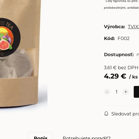
*
Listy figovníka sú plné
protiobezitnými, antidia
Výrobca:
TVIX
Kód:
F002
Dostupnosť:
3.61
€
bez DPH
4.29
€
ks
Sledovať pr
Popis
Potrebujete poradiť?