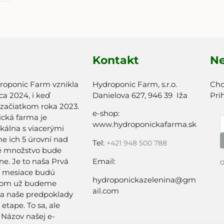
Kontakt
Ne
roponic Farm vznikla
Hydroponic Farm, s.r.o.
Chc
a 2024, i keď
Danielova 627, 946 39 Iža
Pri
 začiatkom roka 2023.
e-shop:
cká farma je
www.hydroponickafarma.sk
ikálna s viacerými
 ich 5 úrovní nad
Tel:
+
421 948 500 788
é množstvo bude
e. Je to naša Prvá
Email:
O
a mesiace budú
hydroponickazelenina@gm
tom už budeme
ail.com
sa naše predpoklady
 etape. To sa, ale
. Názov našej e-