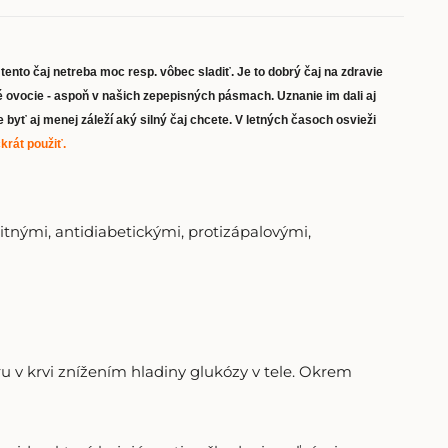
ento čaj netreba moc resp. vôbec sladiť. Je to dobrý čaj na zdravie
é ovocie - aspoň v našich zepepisných pásmach. Uznanie im dali aj
yť aj menej záleží aký silný čaj chcete. V letných časoch osvieži
krát použiť.
zitnými, antidiabetickými, protizápalovými,
ru v krvi znížením hladiny glukózy v tele. Okrem