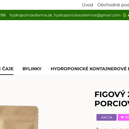
Úvod
Obchodné po
788
hydroponickafarma.sk
, hydroponickazelenina@gmail.com
 ČAJE
BYLINKY
HYDROPONICKÉ KONTAJNEROVÉ 
FIGOVÝ 
PORCIO
AKCIA
❤ M