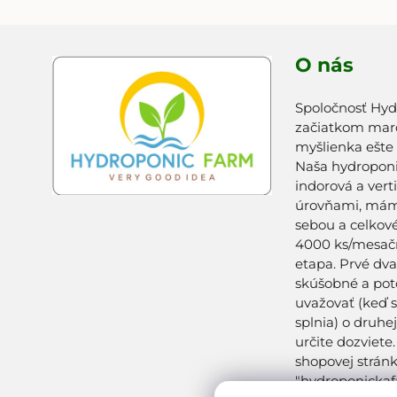
O nás
Spoločnosť Hyd
začiatkom marc
myšlienka ešte
Naša hydroponi
indorová a vert
úrovňami, máme
sebou a celkov
4000 ks/mesačn
etapa. Prvé dv
skúšobné a po
uvažovať (keď 
splnia) o druhej
určite dozviete
shopovej stránk
"hydroponickaf