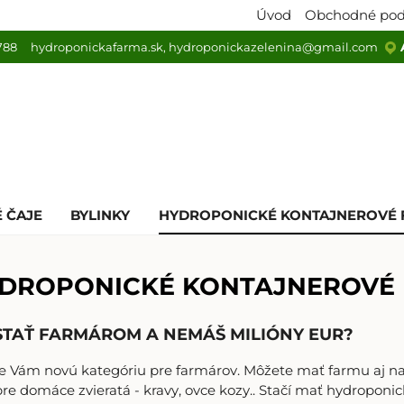
Úvod
Obchodné po
788
hydroponickafarma.sk
, hydroponickazelenina@gmail.com
 ČAJE
BYLINKY
HYDROPONICKÉ KONTAJNEROVÉ 
PONICKÉ KONTAJNEROVÉ F
STAŤ FARMÁROM A NEMÁŠ MILIÓNY EUR?
 Vám novú kategóriu pre farmárov. Môžete mať farmu aj n
re domáce zvieratá - kravy, ovce kozy.. Stačí mať hydroponic