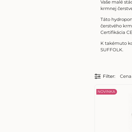
Vaše malé stád
krmnej čerstv
Táto hydroponi
čerstvého krmi
Certifikácia C
K takémuto ko
SUFFOLK.
Filter
Cena
NOVINKA