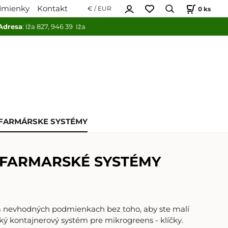
dmienky
Kontakt
0
ks
€ / EUR
Adresa
: Iža 827, 946 39 Iža
FARMÁRSKE SYSTÉMY
ARMARSKÉ SYSTÉMY
a nevhodných podmienkach bez toho, aby ste malí
ký kontajnerový systém pre mikrogreens - klíčky.