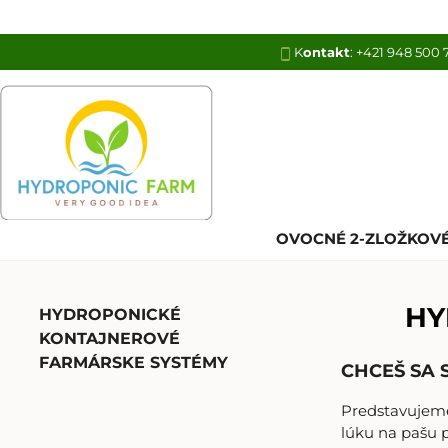
K
ontakt
:
+421 948 500 
OVOCNÉ 2-ZLOŽKOVÉ
HYDRO
HYDROPONICKÉ
KONTAJNEROVÉ
FARMÁRSKE SYSTÉMY
CHCEŠ SA 
Predstavujeme
lúku na pašu p