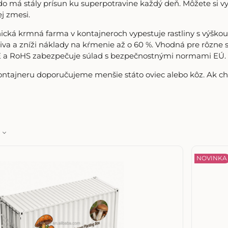
o má stály prísun ku superpotravine každý deň. Môžete si v
ej zmesi.
cká krmná farma v kontajneroch vypestuje rastliny s výškou 
va a zníži náklady na kŕmenie až o 60 %. Vhodná pre rôzne se
E a RoHS
zabezpečuje súlad s bezpečnostnými normami EÚ.
ntajneru doporučujeme menšie státo oviec alebo kôz. Ak 
NOVINKA