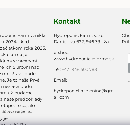
Kontakt
Ne
roponic Farm vznikla
Hydroponic Farm, s.r.o.
Chc
a 2024, i keď
Danielova 627, 946 39 Iža
Pri
 začiatkom roka 2023.
e-shop:
cká farma je
www.hydroponickafarma.sk
ikálna s viacerými
 ich 5 úrovní nad
Tel:
+
421 948 500 788
é množstvo bude
e. Je to naša Prvá
Email:
O
a mesiace budú
hydroponickazelenina@gm
tom už budeme
ail.com
sa naše predpoklady
 etape. To sa, ale
. Názov našej e-
y je
arma.sk". Po