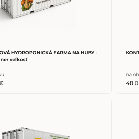
OVÁ HYDROPONICKÁ FARMA NA HUBY -
KONT
jner veľkosť
ku
na o
 €
48 0