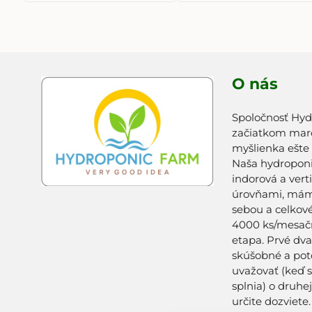
PLECHOVKE
O nás
Spoločnosť Hyd
začiatkom marc
myšlienka ešte
Naša hydroponi
indorová a vert
úrovňami, máme
sebou a celkov
4000 ks/mesačn
etapa. Prvé dv
skúšobné a po
uvažovať (keď 
splnia) o druhej
určite dozviete