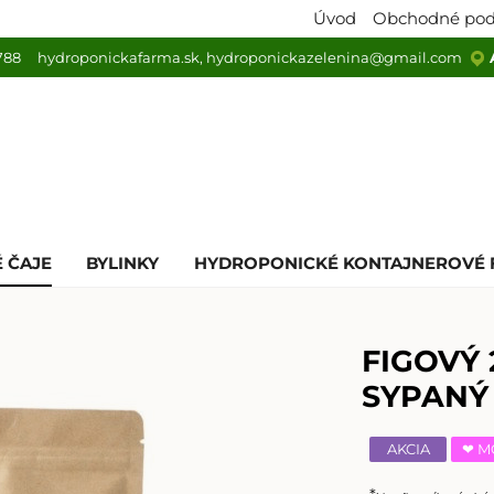
Úvod
Obchodné po
788
hydroponickafarma.sk
, hydroponickazelenina@gmail.com
 ČAJE
BYLINKY
HYDROPONICKÉ KONTAJNEROVÉ 
FIGOVÝ 
SYPANÝ
AKCIA
❤ M