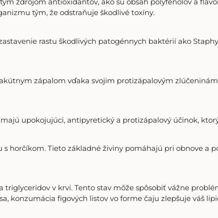
ým zdrojom antioxidantov, ako sú obsah polyfenolov a flavo
ganizmu tým, že odstraňuje škodlivé toxíny.
astavenie rastu škodlivých patogénnych baktérií ako Staphy
ti akútnym zápalom vďaka svojim protizápalovým zlúčeninám b
 majú upokojujúci, antipyretický a protizápalový účinok, ktorý
lu s horčíkom. Tieto základné živiny pomáhajú pri obnove a po
 a triglyceridov v krvi. Tento stav môže spôsobiť vážne probl
 sa, konzumácia figových listov vo forme čaju zlepšuje váš lip