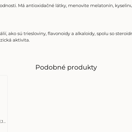
lodnosti. Má antioxidačné látky, menovite melatonín, kyseli
í, ako sú triesloviny, flavonoidy a alkaloidy, spolu so steroi
ická aktivita.
Podobné produkty
EJ