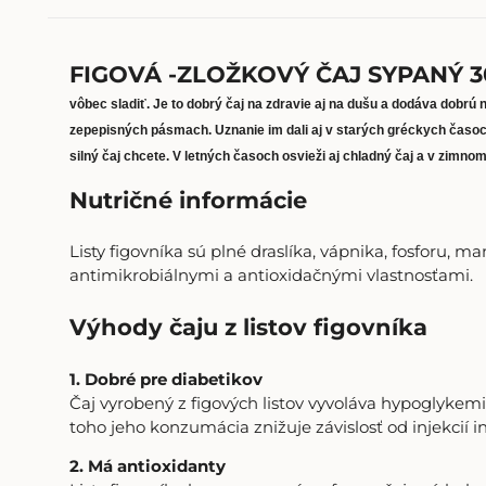
FIGOVÁ -ZLOŽKOVÝ ČAJ SYPANÝ 3
vôbec sladiť. Je to dobrý čaj na zdravie aj na dušu a dodáva dobrú
zepepisných pásmach. Uznanie im dali aj v starých gréckych časoc
silný čaj chcete. V letných časoch osvieži aj chladný čaj a v zimno
Nutričné ​​informácie
Listy figovníka sú plné draslíka, vápnika, fosforu, 
antimikrobiálnymi a antioxidačnými vlastnosťami.
Výhody čaju z listov figovníka
1. Dobré pre diabetikov
Čaj vyrobený z figových listov vyvoláva hypoglykemi
toho jeho konzumácia znižuje závislosť od injekcií i
2. Má antioxidanty