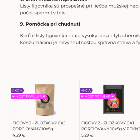
Listy figovníka sú prospešné pri liečbe mužskej nep
počet spermií v tele.
9. Pomôcka pri chudnutí
Keďže listy figovníka majú vysoký obsah fytochemikáli
konzumáciou je nevyhnutnosťou správna strava a fyz
AKCIA
AKCIA
❤ MOST POPULAR ❤
❤ MOST POPULAR ❤
FIGOVÝ 2 - ZLOŽKOVÝ ČAJ
FIGOVÝ 2 - ZLOŽKOVÝ ČAJ
PORCIOVANÝ 10x5g
PORCIOVANÝ 10x5g V PEKN
ČIERNEJ PRAKTICKEJ
4.29 €
5.29 €