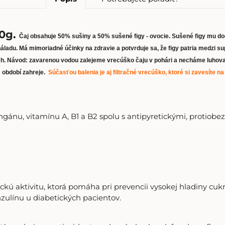
0g.
Čaj obsahuje 50% sušiny a 50% sušené figy - ovocie. Sušené figy mu dod
 náladu. Má mimoriadné účinky na zdravie a potvrduje sa, že figy patria medzi 
h. Návod: zavarenou vodou zalejeme vrecúško čaju v pohári a necháme luhovať 
m období zahreje.
Súčasťou balenia je aj filtračné vrecúško, ktoré si zavesíte n
mangánu, vitamínu A, B1 a B2 spolu s antipyretickými, protiobe
ckú aktivitu, ktorá pomáha pri prevencii vysokej hladiny cuk
nzulínu u diabetických pacientov.