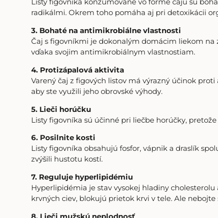
Listy figovníka konzumované vo forme čaju sú bohat
radikálmi. Okrem toho pomáha aj pri detoxikácii or
3. Bohaté na antimikrobiálne vlastnosti
Čaj s figovníkmi je dokonalým domácim liekom na z
vďaka svojim antimikrobiálnym vlastnostiam.
4. Protizápalová aktivita
Varený čaj z figových listov má výrazný účinok pro
aby ste využili jeho obrovské výhody.
5. Lieči horúčku
Listy figovníka sú účinné pri liečbe horúčky, pretože
6. Posilnite kosti
Listy figovníka obsahujú fosfor, vápnik a draslík spo
zvýšili hustotu kostí.
7. Reguluje hyperlipidémiu
Hyperlipidémia je stav vysokej hladiny cholesterolu
krvných ciev, blokujú prietok krvi v tele. Ale nebojte
8. Lieči mužskú neplodnosť