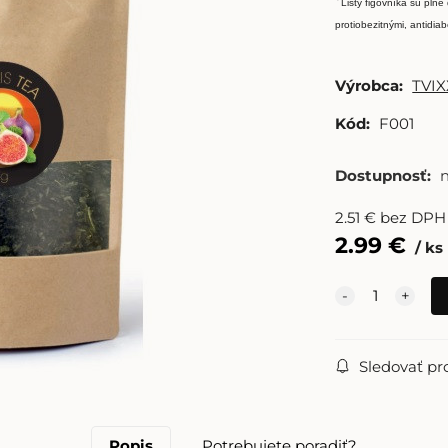
*
Listy figovníka sú plné
protiobezitnými, antidia
Výrobca:
TVIX
Kód:
F001
Dostupnosť:
2.51
€
bez DPH
2.99
€
ks
Sledovať pr
Popis
Potrebujete poradiť?