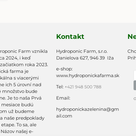
Kontakt
Ne
roponic Farm vznikla
Hydroponic Farm, s.r.o.
Chc
a 2024, i keď
Danielova 627, 946 39 Iža
Pri
 začiatkom roka 2023.
e-shop:
cká farma je
www.hydroponickafarma.sk
ikálna s viacerými
 ich 5 úrovní nad
Tel:
+
421 948 500 788
é množstvo bude
e. Je to naša Prvá
Email:
O
a mesiace budú
hydroponickazelenina@gm
tom už budeme
ail.com
sa naše predpoklady
 etape. To sa, ale
. Názov našej e-