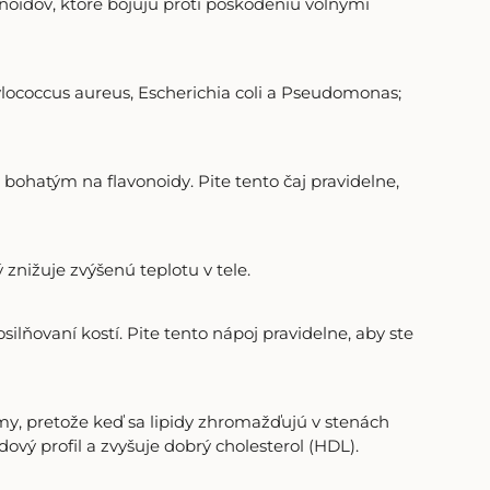
noidov, ktoré bojujú proti poškodeniu voľnými
lococcus aureus, Escherichia coli a Pseudomonas;
ohatým na flavonoidy. Pite tento čaj pravidelne,
 znižuje zvýšenú teplotu v tele.
silňovaní kostí. Pite tento nápoj pravidelne, aby ste
émy, pretože keď sa lipidy zhromažďujú v stenách
idový profil a zvyšuje dobrý cholesterol (HDL).