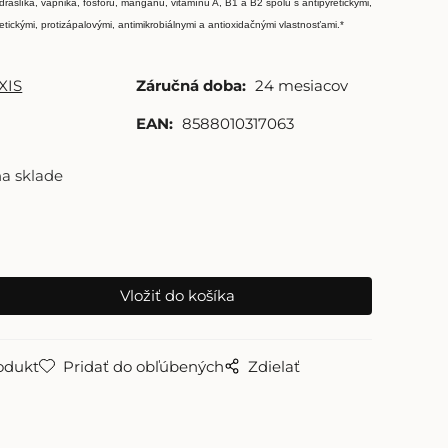
 draslíka, vápnika, fosforu, mangánu, vitamínu A, B1 a B2 spolu s antipyretickými,
betickými, protizápalovými, antimikrobiálnymi a antioxidačnými vlastnosťami.*
XIS
Záručná doba:
24 mesiacov
EAN:
8588010317063
na sklade
odukt
Pridať do obľúbených
Zdielať