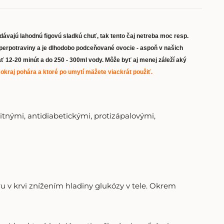
ávajú lahodnú figovú sladkú chuť, tak tento čaj netreba moc resp.
superpotraviny a je dlhodobo podceňované ovocie - aspoň v našich
12-20 minút a do 250 - 300ml vody. Môže byť aj menej záleží aký
a okraj pohára a ktoré po umytí mäžete viackrát použiť.
zitnými, antidiabetickými, protizápalovými,
ru v krvi znížením hladiny glukózy v tele. Okrem