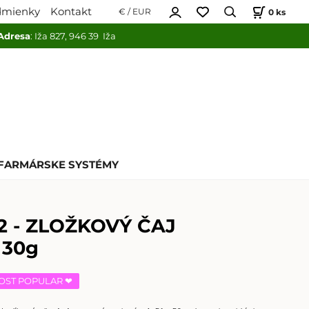
dmienky
Kontakt
0
ks
€ / EUR
Adresa
: Iža 827, 946 39 Iža
FARMÁRSKE SYSTÉMY
2 - ZLOŽKOVÝ ČAJ
 30g
OST POPULAR ❤